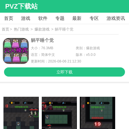
PVZ下载站
首页
游戏
软件
专题
最新
专区
游戏资讯
首页
>
热门游戏
>
爆款游戏
> 躺平睡个觉
躺平睡个觉
大小：76.3MB
类别：爆款游戏
语言：简体中文
版本：v5.0.0
更新时间：2026-08-06 21:12:30
立即下载