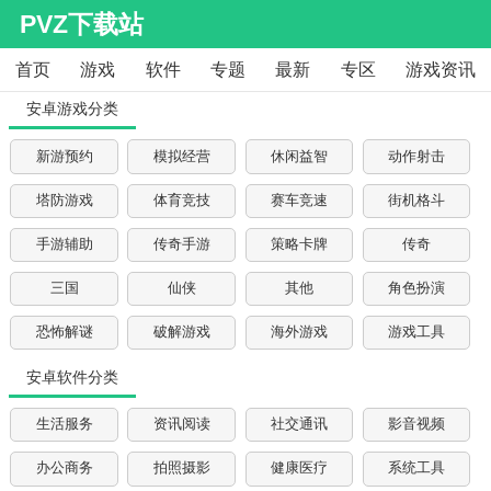
PVZ下载站
首页
游戏
软件
专题
最新
专区
游戏资讯
安卓游戏分类
新游预约
模拟经营
休闲益智
动作射击
塔防游戏
体育竞技
赛车竞速
街机格斗
手游辅助
传奇手游
策略卡牌
传奇
三国
仙侠
其他
角色扮演
恐怖解谜
破解游戏
海外游戏
游戏工具
安卓软件分类
生活服务
资讯阅读
社交通讯
影音视频
办公商务
拍照摄影
健康医疗
系统工具