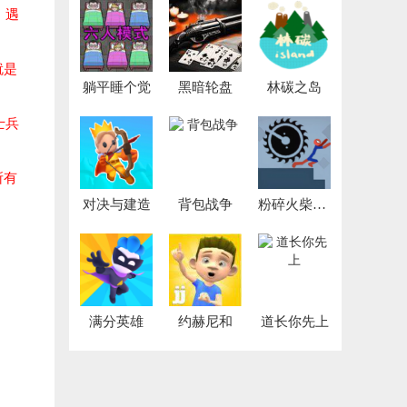
，遇
就是
躺平睡个觉
黑暗轮盘
林碳之岛
士兵
所有
对决与建造
背包战争
粉碎火柴人大作战
满分英雄
约赫尼和
道长你先上