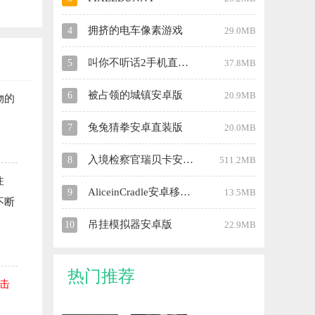
拥挤的电车像素游戏
4
29.0MB
叫你不听话2手机直装版
5
37.8MB
被占领的城镇安卓版
6
20.9MB
物的
兔兔猜拳安卓直装版
7
20.0MB
入境检察官瑞贝卡安卓直装版
8
511.2MB
注
AliceinCradle安卓移植版
9
13.5MB
不断
吊挂模拟器安卓版
10
22.9MB
热门推荐
击