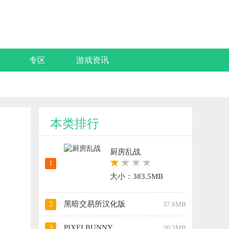
专区
游戏资讯
本类排行
厨房乱战
1
大小：383.5MB
黑暗交易所汉化版
2
37.8MB
PIXELBUNNY
3
20.2MB