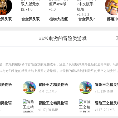
金弹头双
合金弹头双
植物大战僵
合金弹头7
部落冲
版中文版
人版无敌版
尸ayse版
中文版手机
2024
v1.0
v1.0
v1.0
版 v2.5.2.2
v14.405
非常刺激的冒险类游戏
是一款经典横版动作冒险游戏的完整收录，涵盖了从初版到最终更新的全部内容。玩
法与奇幻生物的精灵大陆上展开史诗旅程，从最初的森林试炼到最终的天空之城决战
合集不仅保留了原汁原味的像素风战斗手感与精灵捕捉养成系统，还整合了历代DLC
色，让新老玩家都能一次性领略这款作品的全部魅力。无论是重温童年回忆，还是首
精灵物语
冒险王之精灵物语
冒险王之精灵
双人无敌版
速升版手机版
集都是不可错过的冒险盛宴。
v1.0 | 20.1MB
v1.0 | 20.1MB
精灵物语
冒险王之精灵物语
冒险王之精灵
手机版
中文版
B
v1.17 | 20.1MB
v1.17 | 20.1MB