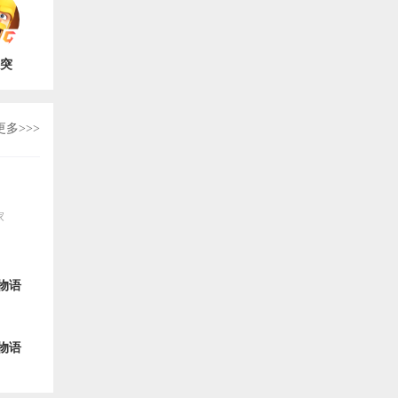
突
最新版
.16
更多>>>
家
，
扩
次
物语
物语