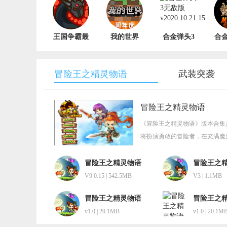
王国争霸最
我的世界
合金弹头3
合
新版 v18.0
1.16
无敌版
人
v1.15.10.76700
v2020.10.21.15
冒险王之精灵物语
武装突袭
冒险王之精灵物语
《冒险王之精灵物语》版本合集
将扮演勇敢的冒险者，在充满魔
完整体验跌宕起伏的剧情脉络。
展地图、隐藏关卡及限定精灵角
冒险王之精灵物语
冒险王之
无敌速升版
踏入这片奇幻世界，这个版本合
V9.0.15 | 542.5MB
V3 | 1.1MB
冒险王之精灵物语
冒险王之
疯狂版
变态版
v1.0 | 20.1MB
v1.0 | 20.1M