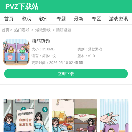
PVZ下载站
首页
游戏
软件
专题
最新
专区
游戏资讯
首页
>
热门游戏
>
爆款游戏
> 脑筋谜题
脑筋谜题
大小：35.8MB
类别：爆款游戏
语言：简体中文
版本：v1.0
更新时间：2026-05-10 02:45:55
立即下载