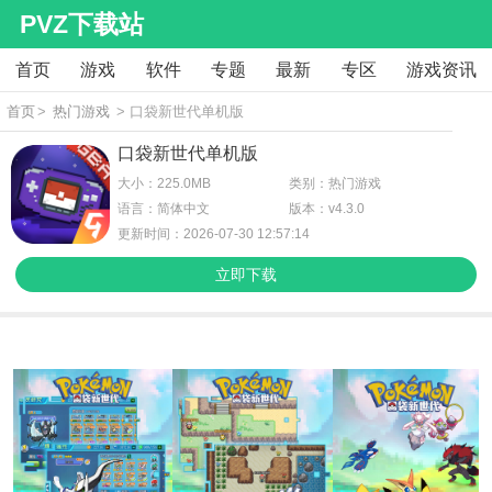
PVZ下载站
首页
游戏
软件
专题
最新
专区
游戏资讯
首页
>
热门游戏
> 口袋新世代单机版
口袋新世代单机版
大小：225.0MB
类别：热门游戏
语言：简体中文
版本：v4.3.0
更新时间：2026-07-30 12:57:14
立即下载