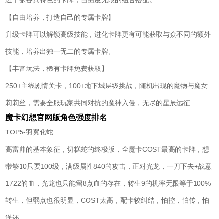
近千张各具特色的卡牌，自由度无限的组合搭配。
【自由培养，打造自己的专属卡牌】
升级卡牌可以解锁高级技能，进化卡牌更有可能获取与众不同的额外
技能，培养出独一无二的专属卡牌。
【丰富玩法，稀有卡牌免费获取】
250+主线剧情关卡，100+地下城层级挑战，随机出现的魔物与魔女
莉莉丝，需要全服玩家共同对抗的魔神入侵，无尽的星辰远征…
魔卡幻想官网版角色强度排名
TOP5-羽翼化蛇
高富帅的基本象征，切糕蛇的终极版，全魔卡COST最高的卡牌，想
带够10只要100级，满级属性840的攻击，正对光龙，一刀下去+战意
1722的血，光龙也只能留8点血的存在，转生9的机率无限等于100%
转生，但弱点也很明显，COST太高，配卡较纠结，怕控，怕传，怕
送还。