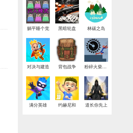
躺平睡个觉
黑暗轮盘
林碳之岛
对决与建造
背包战争
粉碎火柴人大作战
满分英雄
约赫尼和
道长你先上