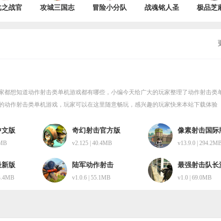
戈之战官
攻城三国志
冒险小分队
战魂铭人圣
极品芝
方版
手游
最新版
诞节版
官方正
.7.3.1
v3.12.08
v20.0.0
v2.1.0
v5.5.01
家都想知道动作射击类单机游戏都有哪些，小编今天给广大的玩家整理了动作射击类
的动作射击类单机游戏，玩家可以在这里随意畅玩，感兴趣的玩家快来本站下载体验
中文版
奇幻射击官方版
像素射击国际
新版
4MB
v2.125 | 40.4MB
v13.9.0 | 294.2M
最新版
陆军动作射击
最强射击队长
83.4MB
v1.0.6 | 55.1MB
v1.0 | 69.0MB