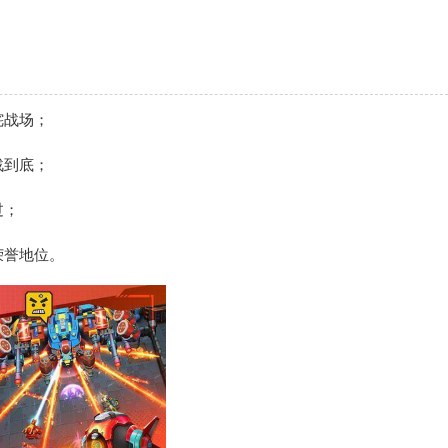
咤战场；
战到底；
过；
荣誉地位。