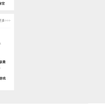
麻官
版
032163
更多>>>
单
版最
B
游戏