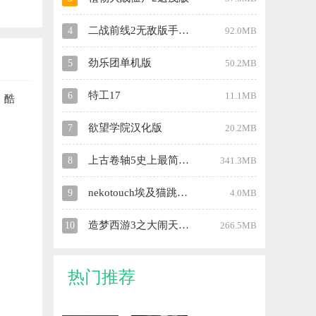
二战前线2无敌版手机版
4
92.0MB
劲乐团单机版
5
50.2MB
特工17
6
11.1MB
，酷
欲望学院汉化版
7
20.2MB
上古卷轴5史上最简洁、最强大的人物美化整合包
8
341.3MB
nekotouch埃及猫跳舞原版
9
4.0MB
造梦西游3之大闹天庭手机版
10
266.5MB
热门推荐