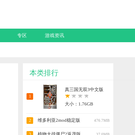
专区
游戏资讯
本类排行
真三国无双3中文版
1
大小：1.76GB
维多利亚2mod稳定版
2
476.7MB
植物大战僵尸2返茂版
3
37.0MB