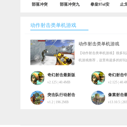
部落冲突
部落冲突九
拳皇97ol安
止
2024最新版
游版
卓版 v3.9.2
v14.405.16
v14.405.16
v1
动作射击类单机游戏
动作射击类单机游戏
【动作射击类单机游戏】很多玩
机游戏推荐，这里有超多的好玩
吧！
奇幻射击最新版
奇幻射击
v2.125 | 40.4MB
v2.125 | 40.
突击队行动射击
像素射击
v1.2 | 196.2MB
v13.10.5 | 2