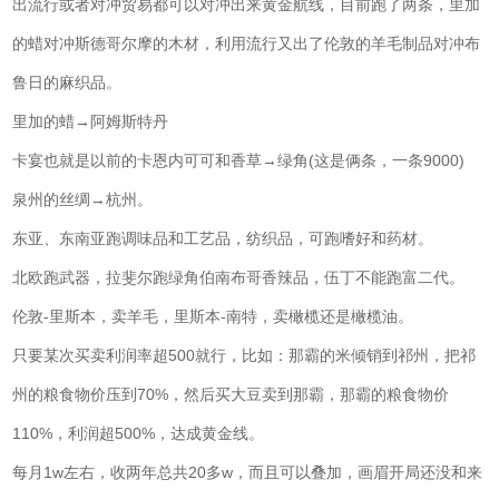
出流行或者对冲贸易都可以对冲出来黄金航线，目前跑了两条，里加
的蜡对冲斯德哥尔摩的木材，利用流行又出了伦敦的羊毛制品对冲布
鲁日的麻织品。
里加的蜡→阿姆斯特丹
卡宴也就是以前的卡恩内可可和香草→绿角(这是俩条，一条9000)
泉州的丝绸→杭州。
东亚、东南亚跑调味品和工艺品，纺织品，可跑嗜好和药材。
北欧跑武器，拉斐尔跑绿角伯南布哥香辣品，伍丁不能跑富二代。
伦敦-里斯本，卖羊毛，里斯本-南特，卖橄榄还是橄榄油。
只要某次买卖利润率超500就行，比如：那霸的米倾销到祁州，把祁
州的粮食物价压到70%，然后买大豆卖到那霸，那霸的粮食物价
110%，利润超500%，达成黄金线。
每月1w左右，收两年总共20多w，而且可以叠加，画眉开局还没和来