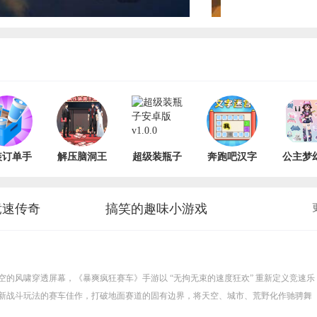
装订单手
解压脑洞王
超级装瓶子
奔跑吧汉字
公主梦
版 v6
者手机版
安卓版
安卓版
搭安卓
v2024.11.220
v1.0.0
v6.0.1
v1.0
竞速传奇
搞笑的趣味小游戏
空的风啸穿透屏幕，《暴爽疯狂赛车》手游以 “无拘无束的速度狂欢” 重新定义竞速乐
新战斗玩法的赛车佳作，打破地面赛道的固有边界，将天空、城市、荒野化作驰骋舞
“横冲直撞” 的纯粹快感，重拾儿时开着木桶车飞驰的怀旧情怀。