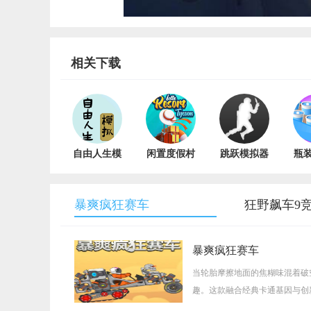
相关下载
自由人生模
闲置度假村
跳跃模拟器
瓶
拟器最新版
巨川安卓版
MOD内置
机
v2.0
v1.10.5083
修改器版
v2.0
暴爽疯狂赛车
狂野飙车9
暴爽疯狂赛车
当轮胎摩擦地面的焦糊味混着破
趣。这款融合经典卡通基因与创
台，让每个玩家都能在指尖体验 