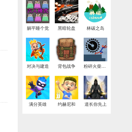
躺平睡个觉
黑暗轮盘
林碳之岛
对决与建造
背包战争
粉碎火柴人大作战
满分英雄
约赫尼和
道长你先上