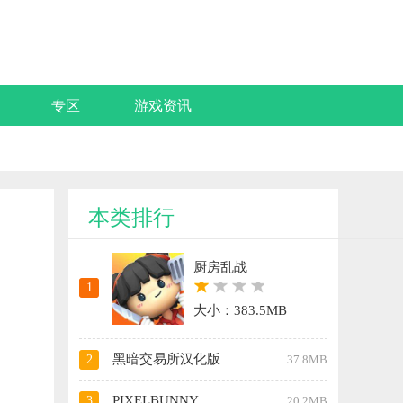
专区
游戏资讯
本类排行
厨房乱战
1
大小：383.5MB
黑暗交易所汉化版
2
37.8MB
PIXELBUNNY
3
20.2MB