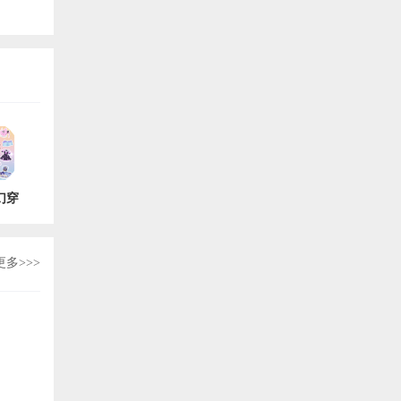
幻穿
版
0
更多>>>