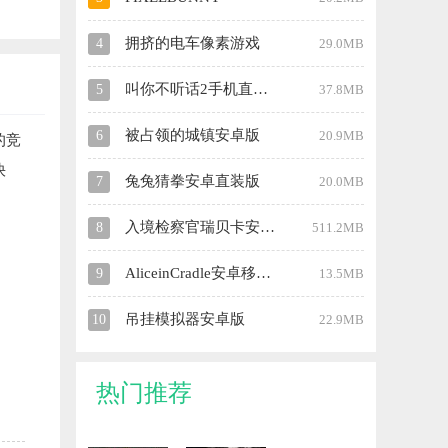
拥挤的电车像素游戏
4
29.0MB
叫你不听话2手机直装版
5
37.8MB
被占领的城镇安卓版
6
20.9MB
的竞
快
兔兔猜拳安卓直装版
7
20.0MB
入境检察官瑞贝卡安卓直装版
8
511.2MB
AliceinCradle安卓移植版
9
13.5MB
吊挂模拟器安卓版
10
22.9MB
热门推荐