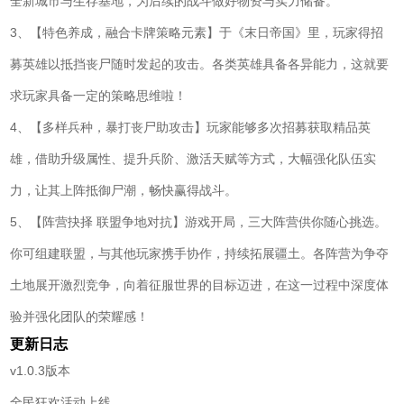
全新城市与生存基地，为后续的战斗做好物资与实力储备。
3、【特色养成，融合卡牌策略元素】于《末日帝国》里，玩家得招
募英雄以抵挡丧尸随时发起的攻击。各类英雄具备各异能力，这就要
求玩家具备一定的策略思维啦！
4、【多样兵种，暴打丧尸助攻击】玩家能够多次招募获取精品英
雄，借助升级属性、提升兵阶、激活天赋等方式，大幅强化队伍实
力，让其上阵抵御尸潮，畅快赢得战斗。
5、【阵营抉择 联盟争地对抗】游戏开局，三大阵营供你随心挑选。
你可组建联盟，与其他玩家携手协作，持续拓展疆土。各阵营为争夺
土地展开激烈竞争，向着征服世界的目标迈进，在这一过程中深度体
验并强化团队的荣耀感！
更新日志
v1.0.3版本
全民狂欢活动上线