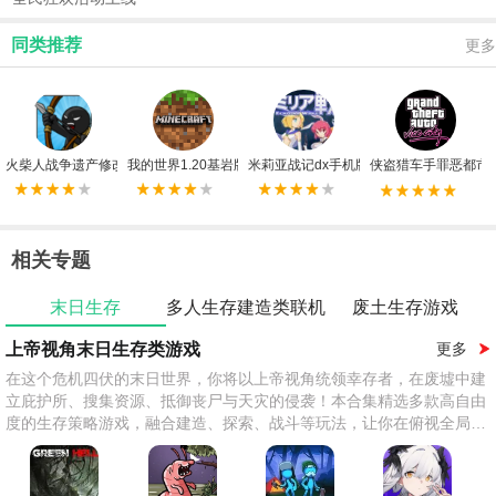
同类推荐
更多
火柴人战争遗产修改器FF版
我的世界1.20基岩版手机版
米莉亚战记dx手机版
侠盗猎车手罪恶都市
相关专题
末日生存
多人生存建造类联机
废土生存游戏
游戏
上帝视角末日生存类游戏
更多
在这个危机四伏的末日世界，你将以上帝视角统领幸存者，在废墟中建
立庇护所、搜集资源、抵御丧尸与天灾的侵袭！本合集精选多款高自由
度的生存策略游戏，融合建造、探索、战斗等玩法，让你在俯视全局的
同时，体验人性抉择与绝境求生的紧张刺激。无论是经营避难所、指挥
小队作战，还是对抗变异生物，每一步决策都关乎存亡。准备好迎接挑
战了吗？末日之下，唯有智慧与勇气才能带领人类火种延续！