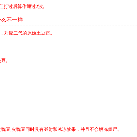
但打过后算作通过2波。
什么不一样
3，对应二代的原始土豆雷。
光豆。
豌豆;火豌豆同时具有溅射和冰冻效果，并且不会解冻僵尸。