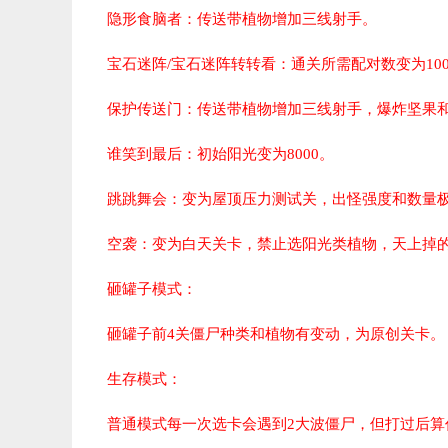
隐形食脑者：
传送带植物增加三线射手。
宝石迷阵/宝石迷阵转转看：
通关所需配对数变为10
保护传送门：
传送带植物增加三线射手，爆炸坚果
谁笑到最后：
初始阳光变为8000。
跳跳舞会：
变为屋顶压力测试关，出怪强度和数量
空袭：
变为白天关卡，禁止选阳光类植物，天上掉
砸罐子模式：
砸罐子前4关僵尸种类和植物有变动，为原创关卡。
生存模式：
普通模式每一次选卡会遇到2大波僵尸，但打过后算