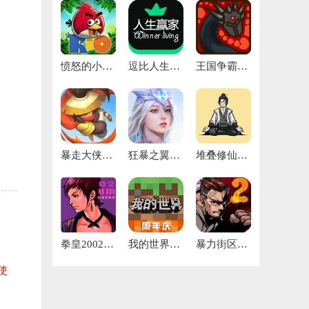
愤怒的小鸟里约大冒险神鹰版
逗比人生最新版
王国争霸最新版
暴走大侠gm版
狂暴之翼游戏
堆叠修仙记最新版
拳皇2002um
我的世界1.16
暴力街区2修改版
使