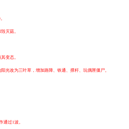
0。
和毁灭菇。
极其变态。
的阳光改为三叶草，增加路障、铁通、撑杆、玩偶匣僵尸。
作通过1波。