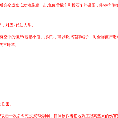
死后会变成窝瓜发动最后一击;免疫雪橇车和投石车的碾压，能够抗住
尸，对应2代仙人掌。
所有空中的僵尸(包括小鬼、撑杆)，可以吹掉路障帽子，对全屏僵尸造
代三叶草。
。
。
次伤害。
尸攻击一次后即死(史诗级削弱，目测原作者把地刺王跟高坚果的伤害