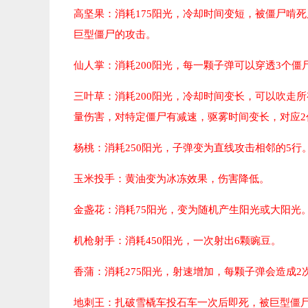
高坚果：
消耗175阳光，冷却时间变短，被僵尸啃
巨型僵尸的攻击。
仙人掌：
消耗200阳光，每一颗子弹可以穿透3个僵
三叶草：
消耗200阳光，冷却时间变长，可以吹走
量伤害，对特定僵尸有减速，驱雾时间变长，对应2
杨桃：
消耗250阳光，子弹变为直线攻击相邻的5行
玉米投手：
黄油变为冰冻效果，伤害降低。
金盏花：
消耗75阳光，变为随机产生阳光或大阳光
机枪射手：
消耗450阳光，一次射出6颗豌豆。
香蒲：
消耗275阳光，射速增加，每颗子弹会造成2
地刺王：
扎破雪橇车投石车一次后即死，被巨型僵