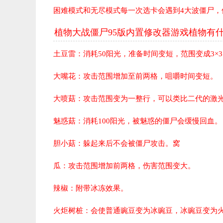
困难模式和无尽模式每一次选卡会遇到4大波僵尸，
植物大战僵尸95版内置修改器游戏植物有
土豆雷：
消耗50阳光，准备时间变短，范围变成3×
大嘴花：
攻击范围增加至前两格，咀嚼时间变短。
大喷菇：
攻击范围变为一整行，可以类比二代的激
魅惑菇：
消耗100阳光，被魅惑的僵尸会缓慢回血。
胆小菇：
躲起来后不会被僵尸攻击。窝
瓜：
攻击范围增加前两格，伤害范围变大。
辣椒：
附带冰冻效果。
火炬树桩：
会使普通豌豆变为冰豌豆，冰豌豆变为火