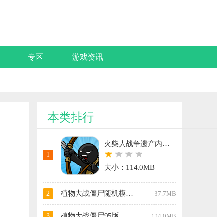
专区
游戏资讯
本类排行
火柴人战争遗产内置功能菜单中文版
1
大小：114.0MB
植物大战僵尸随机模仿者电脑版
2
37.7MB
植物大战僵尸95版内置修改器
3
104.0MB