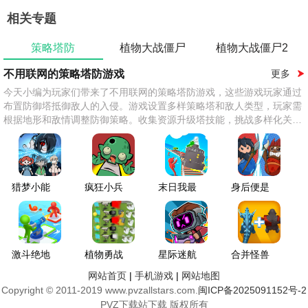
相关专题
策略塔防
植物大战僵尸
植物大战僵尸2
不用联网的策略塔防游戏
更多
今天小编为玩家们带来了不用联网的策略塔防游戏，这些游戏玩家通过
布置防御塔抵御敌人的入侵。游戏设置多样策略塔和敌人类型，玩家需
根据地形和敌情调整防御策略。收集资源升级塔技能，挑战多样化关
卡。
猎梦小能
疯狂小兵
末日我最
身后便是
手
免广告版
强
底线
激斗绝地
植物勇战
星际迷航
合并怪兽
反击
僵尸王
防御
释放泰坦
网站首页
|
手机游戏
|
网站地图
战斗
Copyright © 2011-2019 www.pvzallstars.com.
闽ICP备2025091152号-2
PVZ下载站下载 版权所有