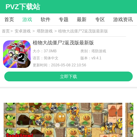
PVZ下载站
首页
游戏
软件
专题
最新
专区
游戏资讯
首页
>
安卓游戏
>
塔防游戏
> 植物大战僵尸2返茂版最新版
植物大战僵尸2返茂版最新版
大小：37.0MB
类别：塔防游戏
语言：简体中文
版本：v9.4.1
更新时间：2026-05-08 22:10:56
立即下载