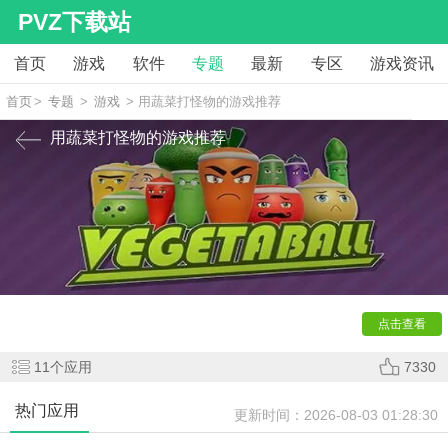
PVZ下载站
首页
游戏
软件
专题
最新
专区
游戏资讯
首页
>
专题
>
游戏
> 用蔬菜打怪物的游戏推荐
用蔬菜打怪物的游戏推荐
小编今天给广大的玩家整理了一些用
蔬菜打怪物
的游戏，
玩家操控各类果蔬化身勇士，通过弹射、投掷等方式攻击来袭
怪物，守护家园。在轻松解压的氛围中，体验妙趣横生的果蔬
反击战。
点击查看
11
个应用
7330
热门应用
更新时间：
2026-08-03 01:28:30