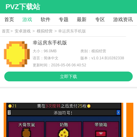
PVZ下载站
首页
游戏
软件
专题
最新
专区
游戏资讯
首页
>
安卓游戏
>
模拟经营
> 幸运房东手机版
幸运房东手机版
大小：96.0MB
类别：模拟经营
语言：简体中文
版本：v1.0.14.B10282338
更新时间：2026-05-06 06:40:52
立即下载