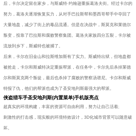
后，卡尔决定留在家乡，与斯威特·约翰逊重振葛洛夫街。经过卡尔的
努力，葛洛夫逐渐恢复实力，从对手巴拉斯帮和墨西哥帮手中夺回了
大量地盘，减少了街上的毒品流通。但是在决战中，斯莫克和莱德尔
叛变，投靠了巴拉斯和腐败警察集团。葛洛夫家族四分五裂，卡尔被
流放到乡下，斯威特也被捕了。
后来，卡尔在旧金山和拉斯维加斯有了实力。斯威特出狱，但地盘都
被抢走，卡尔和斯威特决定重振帮派，在任务中，卡尔先后杀掉莱德
尔和斯莫克两个叛徒，最后也杀掉了腐败的警察汤谱尼。卡尔和斯威
特报了仇，他们的帮派也成为了圣安地列斯最强大的帮派。
侠盗猎车手圣安地列斯(内置菜单)手机版亮点
超真实的环境构建，丰富的资源可自由利用，努力让自己活着;
刺激性的打击感，现实般的环境特效设计，3D化城市背景可以随意破
坏。