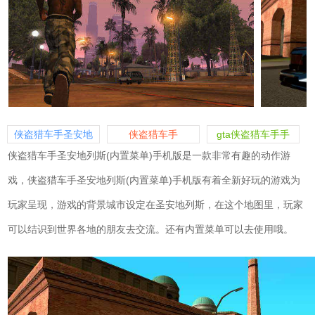
侠盗猎车手圣安地
侠盗猎车手
gta侠盗猎车手手
列斯
机版
侠盗猎车手圣安地列斯(内置菜单)手机版是一款非常有趣的动作游
戏，侠盗猎车手圣安地列斯(内置菜单)手机版有着全新好玩的游戏为
玩家呈现，游戏的背景城市设定在圣安地列斯，在这个地图里，玩家
可以结识到世界各地的朋友去交流。还有内置菜单可以去使用哦。