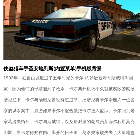
侠盗猎车手圣安地列斯(内置菜单)手机版背景
1992年，在自由城度过了五年时光的卡尔·约翰逊被哥哥斯威特叫回
家，因为他们的母亲遭到了枪杀。卡尔离开机场不久就被腐败警察汤
谱尼拦下，卡尔与汤谱尼曾经有过过节。汤谱尼将卡尔牵连入一位警
察的谋杀案中，威胁如果卡尔不配合就把卡尔送入监狱。卡尔回到老
家葛洛夫街后，卡尔与斯威特，以及帮派里的老成员莱德尔和斯莫克
团聚。当卡尔得知在自己离开的日子里，葛洛夫家族失去了大量地盘