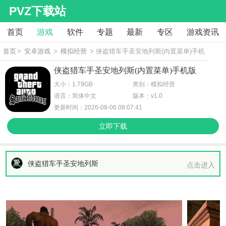
PVZ下载站
首页
游戏
软件
专题
最新
专区
游戏资讯
首页
>
安卓游戏
>
模拟经营
> 侠盗猎车手圣安地列斯(内置菜单)手机
版
侠盗猎车手圣安地列斯(内置菜单)手机版
大小：1.79GB
类别：模拟经营
语言：简体中文
版本：v1.0
更新时间：2026-08-06 08:07:41
立即下载
侠盗猎车手圣安地列斯
点击进入