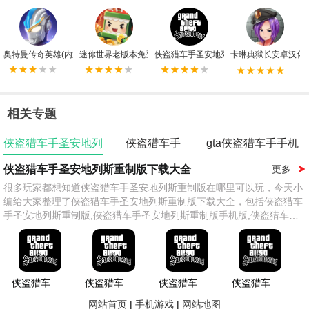
奥特曼传奇英雄(内置mod菜单)最新版
迷你世界老版本免登录版
侠盗猎车手圣安地列斯(内置菜单)手机版
卡琳典狱长安卓汉化
相关专题
侠盗猎车手圣安地列
侠盗猎车手
gta侠盗猎车手手机
斯
版
侠盗猎车手圣安地列斯重制版下载大全
更多
很多玩家都想知道侠盗猎车手圣安地列斯重制版在哪里可以玩，今天小
编给大家整理了侠盗猎车手圣安地列斯重制版下载大全，包括侠盗猎车
手圣安地列斯重制版,侠盗猎车手圣安地列斯重制版手机版,侠盗猎车手
圣安地列斯重制版(秘籍)等多个版本，喜欢的玩家快来本站下载体验
吧！
侠盗猎车
侠盗猎车
侠盗猎车
侠盗猎车
手圣安地
手圣安地
手圣安地
手圣安地
网站首页
|
手机游戏
|
网站地图