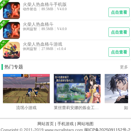
火柴人热血格斗手机版
动作射击
89.5MB
V4.0.0
点击查看
火柴人热血格斗
休闲益智
89.5MB
V4.0.0
点击查看
火柴人热血格斗游戏
休闲益智
27.9MB
v1.0.4
点击查看
热门专题
更多
流氓小游戏
莱丝蕾莉安娜的炼金工房国际服
如
网站首页
|
手机游戏
|
网站地图
Copyright © 2011-2019 www.pvzallstars.com.
闽ICP备2025091152号-2