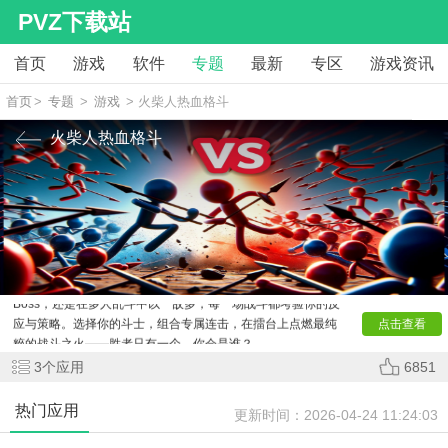
PVZ下载站
首页
游戏
软件
专题
最新
专区
游戏资讯
首页
>
专题
>
游戏
> 火柴人热血格斗
火柴人热血格斗
《
火柴人热血格斗
》是一款充满暴力美学的硬核格斗游
戏！在这里，你将操控风格各异的火柴人战士，在极简却冲击
力十足的画面中展开热血搏杀。游戏拥有流畅如闪电的连招系
统、拳拳到肉的打击感与数十种独特技能。无论是单挑强大的
Boss，还是在多人乱斗中以一敌多，每一场战斗都考验你的反
应与策略。选择你的斗士，组合专属连击，在擂台上点燃最纯
点击查看
粹的战斗之火——胜者只有一个，你会是谁？
3
个应用
6851
热门应用
更新时间：
2026-04-24 11:24:03