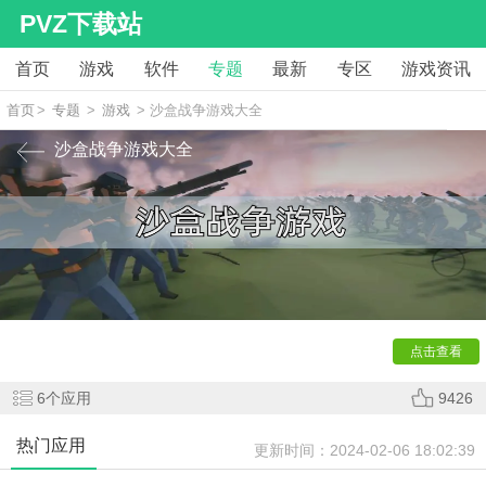
PVZ下载站
首页
游戏
软件
专题
最新
专区
游戏资讯
首页
>
专题
>
游戏
> 沙盒战争游戏大全
沙盒战争游戏大全
今天小编为玩家们带来了一些
沙盒战争游戏
，玩家可以在
游戏中建造自己的城堡、训练军队，并与其他玩家展开激烈战
斗。游戏中拥有自由度高的沙盒模式，让玩家尽情发挥想象
力，打造独一无二的战场。在这个充满策略与挑战的世界中，
谁将成为沙盒之王呢？赶快加入战斗吧！
点击查看
6
个应用
9426
热门应用
更新时间：
2024-02-06 18:02:39