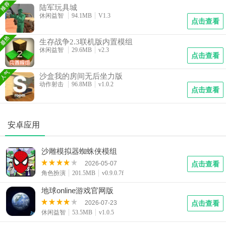
陆军玩具城
休闲益智
94.1MB
V1.3
点击查看
生存战争2.3联机版内置模组
休闲益智
29.6MB
v2.3
点击查看
沙盒我的房间无后坐力版
动作射击
96.8MB
v1.0.2
点击查看
安卓应用
沙雕模拟器蜘蛛侠模组
2026-05-07
点击查看
角色扮演
201.5MB
v0.9.0.7f
地球online游戏官网版
2026-07-23
点击查看
休闲益智
53.5MB
v1.0.5