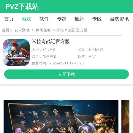
PVZ下载站
首页
游戏
软件
专题
最新
专区
游戏资讯
首页
>
安卓游戏
>
休闲益智
> 米拉奇战记官方版
米拉奇战记官方版
大小：74.9MB
类别：休闲益智
语言：简体中文
版本：V7.7
更新时间：2026-05-11 17:43:23
立即下载