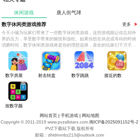
休闲游戏
唐人街气球
数字休闲类游戏推荐
更多
今天小编为玩家们带来了一些数字休闲类游戏，这些游戏能让你忘却外
界的压力，享受数字带来的愉悦和放松。如果你想在休息或等待的时候
消磨时间，数字休闲类游戏将是你的理想选择，喜欢的玩家们千万不要
错过！
数字房屋
射击转盘
数字跳跳
接近的数
收集数字
跳
字
按数字颜
色
网站首页
|
手机游戏
|
网站地图
Copyright © 2011-2019 www.pvzallstars.com.
闽ICP备2025091152号-2
PVZ下载站下载 版权所有
邮箱：dhldmmbz213@outlook.com