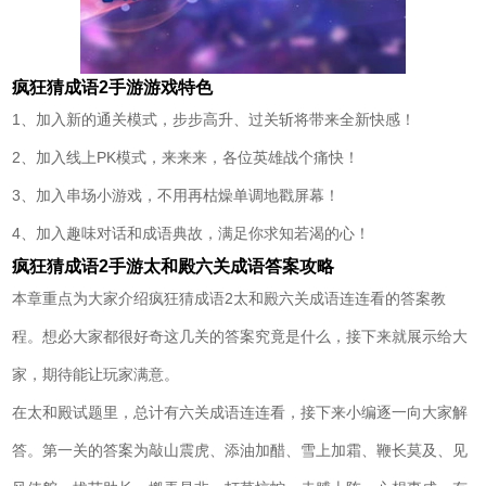
疯狂猜成语2手游游戏特色
1、加入新的通关模式，步步高升、过关斩将带来全新快感！
2、加入线上PK模式，来来来，各位英雄战个痛快！
3、加入串场小游戏，不用再枯燥单调地戳屏幕！
4、加入趣味对话和成语典故，满足你求知若渴的心！
疯狂猜成语2手游太和殿六关成语答案攻略
本章重点为大家介绍疯狂猜成语2太和殿六关成语连连看的答案教
程。想必大家都很好奇这几关的答案究竟是什么，接下来就展示给大
家，期待能让玩家满意。
在太和殿试题里，总计有六关成语连连看，接下来小编逐一向大家解
答。第一关的答案为敲山震虎、添油加醋、雪上加霜、鞭长莫及、见