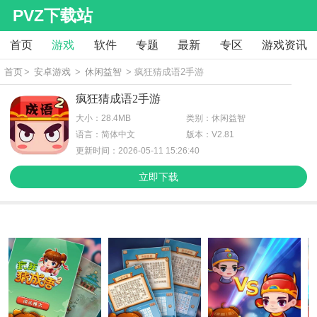
PVZ下载站
首页
游戏
软件
专题
最新
专区
游戏资讯
首页
>
安卓游戏
>
休闲益智
> 疯狂猜成语2手游
疯狂猜成语2手游
大小：28.4MB
类别：休闲益智
语言：简体中文
版本：V2.81
更新时间：2026-05-11 15:26:40
立即下载