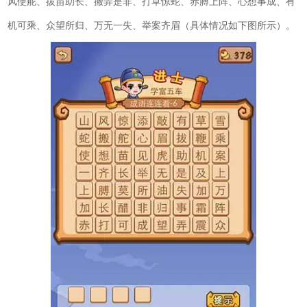
风使舵、拔苗助长、搬弄是非、打草惊蛇、赤膊上阵、心想事成、有
机可乘、众望所归、万无一失、举案齐眉（具体情况如下图所示）。