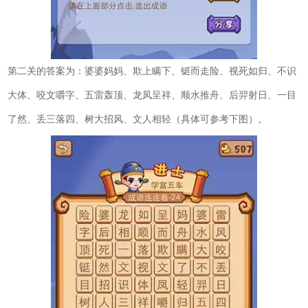
第二关的答案为：婆婆妈妈、欺上瞒下、铤而走险、视死如归、不识
大体、咬文嚼字、五雷轰顶、龙凤呈祥、顺水推舟、后羿射日、一目
了然、丢三落四、树大招风、文人相轻（具体可参考下图）。