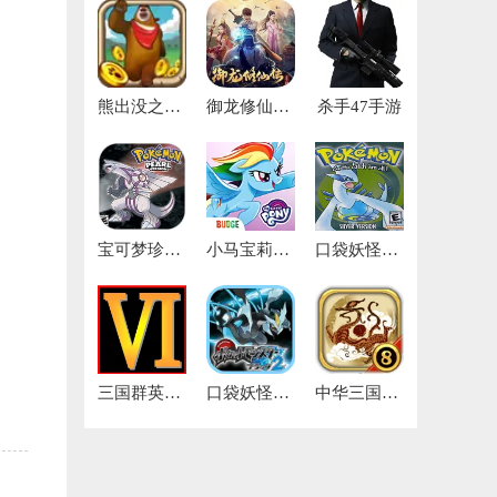
熊出没之夺宝熊兵游戏
御龙修仙传2免费版
杀手47手游
宝可梦珍珠钻石复刻
小马宝莉彩虹跑将免费版
口袋妖怪魂银手机
三国群英传6手机版
口袋妖怪黑2
中华三国志最新版本