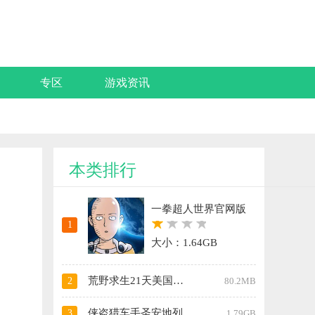
专区
游戏资讯
本类排行
一拳超人世界官网版
1
大小：1.64GB
荒野求生21天美国原版无限资源版
2
80.2MB
侠盗猎车手圣安地列斯手机版中文版
3
1.79GB