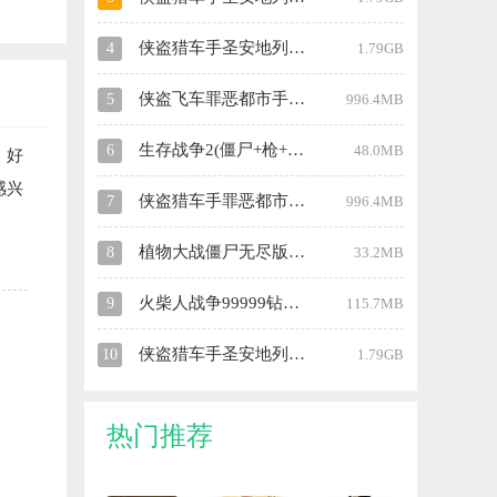
侠盗猎车手圣安地列斯重制版手机版
4
1.79GB
侠盗飞车罪恶都市手机版中文版
5
996.4MB
生存战争2(僵尸+枪+商店)内置菜单版
6
48.0MB
，好
感兴
侠盗猎车手罪恶都市超清版
7
996.4MB
植物大战僵尸无尽版手机版
8
33.2MB
火柴人战争99999钻石版修改器
9
115.7MB
侠盗猎车手圣安地列斯汉化版内置菜单版
10
1.79GB
热门推荐