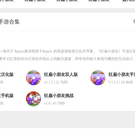
双人版
无敌版
手机版
挑战 v1.0
V1.00.
1.1.2
v1.1.2
v1.1.2
手游合集
关于 &quot;教训熊孩子&quot; 的荒诞冒险便已拉开序幕。《狂扁小朋友》手游以
童年记忆里的街头打闹化作指尖上的解压盛宴，用夸张的格斗表现与魔性的互动设计
泉。
友汉化版
狂扁小朋友双人版
狂扁小朋友手
7MB
v1.1.2 | 22.7MB
V1.1.2 | 18.4MB
友手机版
狂扁小朋友挑战
4MB
v1.0 | 43.7MB