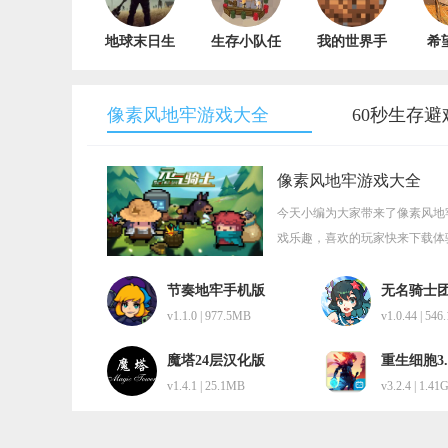
地球末日生
生存小队任
我的世界手
希
存最新版
务游戏
机版 V1.0
来
V1.18.1
V2.0.4
V
像素风地牢游戏大全
60秒生存避
像素风地牢游戏大全
今天小编为大家带来了像素风地
戏乐趣，喜欢的玩家快来下载体
节奏地牢手机版
无名骑士
v1.1.0 | 977.5MB
v1.0.44 | 54
魔塔24层汉化版
重生细胞3.
修改器
v1.4.1 | 25.1MB
v3.2.4 | 1.41