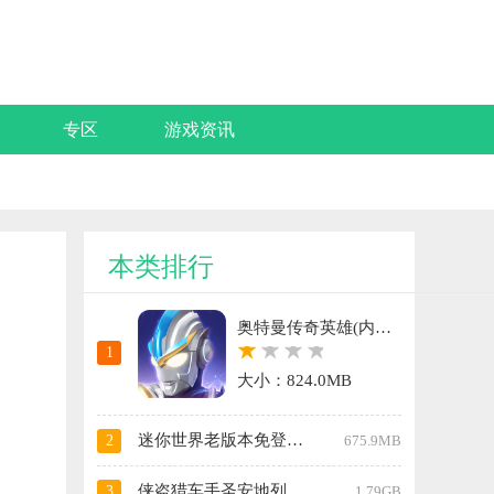
专区
游戏资讯
本类排行
奥特曼传奇英雄(内置mod菜单)最新版
1
大小：824.0MB
迷你世界老版本免登录版
2
675.9MB
侠盗猎车手圣安地列斯(内置菜单)手机版
3
1.79GB