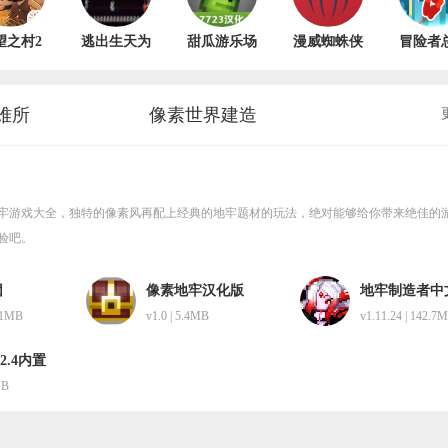
望之村2
逃出生天为
甜瓜游乐场
漫威蜘蛛侠
冒险者
生免费版
了光 v1.0
15.0版本汉
迈尔斯手机
员 v2.5
1.7.0
化版 v1.0
版 v1.0
难所
像素世界建造
牢游戏大全，独特的像素风再配上经典的地牢题材的玩法，绝对能够给你带来绝佳的
验吧。
团
像素地牢汉化版
地牢制造者中
6.1MB
v1.0 | 5.4MB
v1.11.24 | 142.7
2.4内置
GB