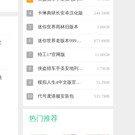
卡琳典狱长安卓汉化版
4
244.5MB
迷你世界雨林旧版本
5
1.06GB
迷你世界老版本999999迷你币
6
675.9MB
之
特工17官网版
7
11.00GB
侠盗猎车手圣安地列斯秘籍手机版
8
1.79GB
挑
模拟人生4中文版官网版
9
51.3MB
代号鸢港服安装包
10
535.7MB
热门推荐