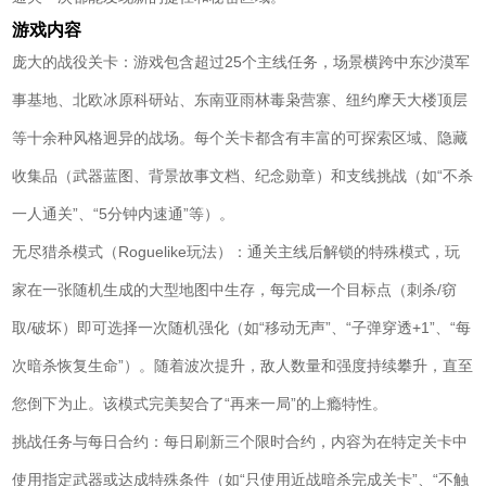
游戏内容
庞大的战役关卡：游戏包含超过25个主线任务，场景横跨中东沙漠军
事基地、北欧冰原科研站、东南亚雨林毒枭营寨、纽约摩天大楼顶层
等十余种风格迥异的战场。每个关卡都含有丰富的可探索区域、隐藏
收集品（武器蓝图、背景故事文档、纪念勋章）和支线挑战（如“不杀
一人通关”、“5分钟内速通”等）。
无尽猎杀模式（Roguelike玩法）：通关主线后解锁的特殊模式，玩
家在一张随机生成的大型地图中生存，每完成一个目标点（刺杀/窃
取/破坏）即可选择一次随机强化（如“移动无声”、“子弹穿透+1”、“每
次暗杀恢复生命”）。随着波次提升，敌人数量和强度持续攀升，直至
您倒下为止。该模式完美契合了“再来一局”的上瘾特性。
挑战任务与每日合约：每日刷新三个限时合约，内容为在特定关卡中
使用指定武器或达成特殊条件（如“只使用近战暗杀完成关卡”、“不触