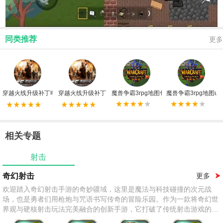
同类推荐
更多
穿越火线升级补丁电脑版
穿越火线升级补丁
魔兽争霸3rpg地图包
魔兽争霸3rpg地图u9
相关专题
射击
奇幻射击
更多
欢迎踏入奇幻射击手游的奇妙疆域，这里是魔法与科技碰撞的次元战
场，也是勇者们用枪炮与咒语书写传奇的冒险乐园。作为一款将奇幻世
界观与硬核射击玩法完美融合的创新手游，它打破了传统射击游戏的题
材局限，用龙息与激光共舞、咒语与子弹齐飞的独特体验，为你开启一