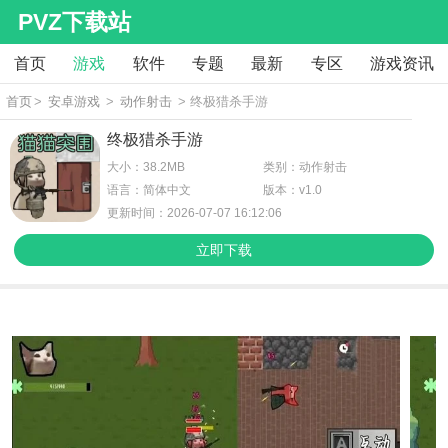
PVZ下载站
首页
游戏
软件
专题
最新
专区
游戏资讯
首页
>
安卓游戏
>
动作射击
> 终极猎杀手游
终极猎杀手游
大小：38.2MB
类别：动作射击
语言：简体中文
版本：v1.0
更新时间：2026-07-07 16:12:06
立即下载