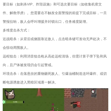
要目标（如刺杀VIP、炸毁设施）和可选次要目标（如收集机密文
件、解救俘虏）。您需要在不触发全面警报的前提下完成目标，一旦
警报拉响，敌人会呼叫增援并封锁出口，任务难度陡增。
多维度击杀方式：
近战暗杀：从背后或侧面靠近敌人，点击暗杀键可发动无声处决，不
会惊动周围敌人。
远程狙击：利用消音狙击枪从高处远程清场，但需计算子弹下坠和风
向，且尸体被发现仍会引起警戒。
环境击杀：击落悬挂的重物砸死敌人、引爆油桶制造连环爆炸、或切
断电源诱敌进入黑暗区域逐一解决。