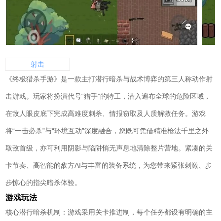
射击
《终极猎杀手游》是一款主打潜行暗杀与战术博弈的第三人称动作射
击游戏。玩家将扮演代号“猎手”的特工，潜入遍布全球的危险区域，
在敌人眼皮底下完成高难度刺杀、情报窃取及人质解救任务。游戏
将“一击必杀”与“环境互动”深度融合，您既可凭借精准枪法千里之外
取敌首级，亦可利用阴影与陷阱悄无声息地清除整片营地。紧凑的关
卡节奏、高智能的敌方AI与丰富的装备系统，为您带来紧张刺激、步
步惊心的指尖暗杀体验。
游戏玩法
核心潜行暗杀机制：游戏采用关卡推进制，每个任务都设有明确的主