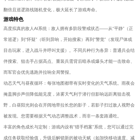
翻倍且巡逻路线随机变化，极大延长了游戏寿命。
游戏特色
高度拟真的敌人AI系统：敌人拥有多阶段警戒状态——从“平静”（正
常巡逻）到“怀疑”（听到异响，开始搜索）再到“警觉”（发现尸体或
目击玩家，进入战斗并呼叫支援）。不同兵种行为各异：普通兵会结
伴搜索、狙击手占据高点、重装兵需背后暗杀或爆头才能一击致命、
而军官会优先逃跑并拉响全局警报。
动态天气与昼夜循环：每张地图都带有实时变化的天气系统。雨夜会
掩盖脚步声但降低能见度，浓雾天气利于潜行但影响远距离狙击视
野，白昼阳光则会在开阔地带拉长您的影子，若影子扫过敌人视野会
被发现。您需要根据天气动态调整战术，而非一条套路通吃。
丰富的角色成长与定制：游戏内设有“猎手档案”系统，您可以通过完
成任务获取经验值，升级后解锁新的被动天赋（如加快移动速度、减