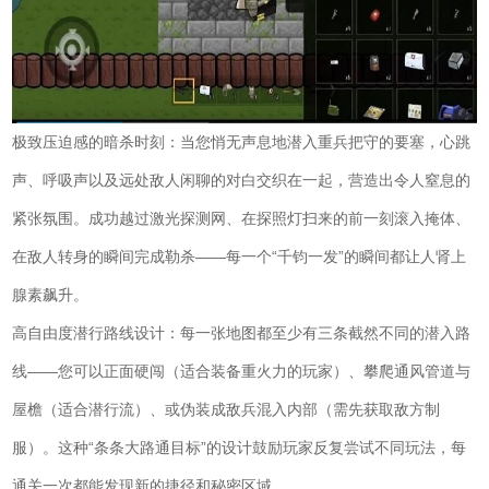
极致压迫感的暗杀时刻：当您悄无声息地潜入重兵把守的要塞，心跳
声、呼吸声以及远处敌人闲聊的对白交织在一起，营造出令人窒息的
紧张氛围。成功越过激光探测网、在探照灯扫来的前一刻滚入掩体、
在敌人转身的瞬间完成勒杀——每一个“千钧一发”的瞬间都让人肾上
腺素飙升。
高自由度潜行路线设计：每一张地图都至少有三条截然不同的潜入路
线——您可以正面硬闯（适合装备重火力的玩家）、攀爬通风管道与
屋檐（适合潜行流）、或伪装成敌兵混入内部（需先获取敌方制
服）。这种“条条大路通目标”的设计鼓励玩家反复尝试不同玩法，每
通关一次都能发现新的捷径和秘密区域。