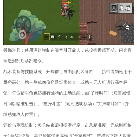
投掷道具：使用诱饵弹制造噪音引开敌人，或投掷睡眠瓦斯、闪光弹
制造混乱后趁乱暗杀。
战术装备与技能系统：开局前可自由搭配装备栏——携带绳钩枪用于
攀爬高处、携带热成像仪穿透烟雾侦查、或携带无人机进行高空标
记。每位猎手角色还拥有独特的主动技能，如“子弹时间”（短暂减慢
时间以精准射击）、“隐身斗篷”（短时透明移动）或“声呐脉冲”（穿
墙感知敌人位置）。
评价与重玩机制：每关结束后根据潜行度、击杀精准度、完成时间给
予1至5星评价。高评价解锁更高难度“专家模式”，该模式下敌人数量