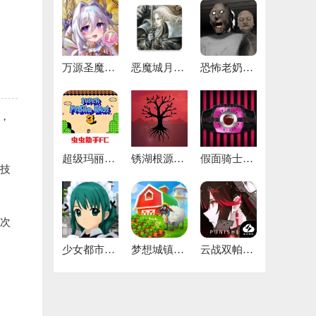
万源圣魔录官方版正版
恶魔城月下夜想曲安卓版汉化
恐怖老奶奶2联机版
，
超级玛丽3手机版
锈湖根源免费版
假面骑士帝骑模拟器
殊技
一次
少女都市2026
梦想城镇官网版
云战双帕弥什官网版