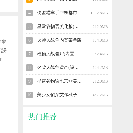
侠盗猎车手罪恶都市中文版
4
1002.6MB
星露谷物语美化版(无限金币)
5
212.0MB
火柴人战争内置菜单版
6
104.0MB
在攀
沉浸
植物大战僵尸(内置菜单)中文版
7
52.4MB
鲜
火柴人战争遗产(绿色钥匙)修改器
8
104.2MB
星露谷物语七宗罪美化版
9
212.0MB
美少女侦探艾尔桃子移植汉化版
10
457.2MB
热门推荐