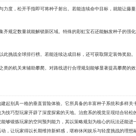
度与力度，松开手指即可将种子射出。若能连续命中目标，就能让藤蔓
收集齐规定数量就能解锁新区域。特殊的彩虹宝石还能触发种子的强化
，以此挑战全球排行榜。若能连续达成目标，还可获取限定装饰奖励。
标之类的机关来辅助攀爬。对路线进行合理规划能够显著提高攀爬的效
构建起别具一格的垂直冒险体验。它所具备的丰富种子系统和多样关
也为技巧型玩家开辟了深度探索的天地。治愈系的视觉呈现结合轻松
仅能够锻炼玩家的空间预判能力，其以策略规划为核心的玩法还能进
活动，让玩家得以长期维持新鲜感，堪称休闲娱乐与轻度挑战的理想