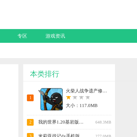
专区
游戏资讯
本类排行
火柴人战争遗产修改器FF版
1
大小：117.0MB
我的世界1.20基岩版手机版
2
648.3MB
米莉亚战记dx手机版
3
277.0MB