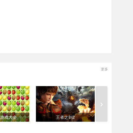
受。
更多
›
游戏大全
王者之剑2
口袋妖怪