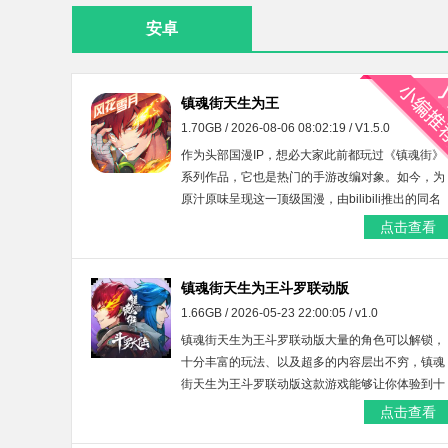
安卓
镇魂街天生为王
1.70GB / 2026-08-06 08:02:19 / V1.5.0
作为头部国漫IP，想必大家此前都玩过《镇魂街》
系列作品，它也是热门的手游改编对象。如今，为
原汁原味呈现这一顶级国漫，由bilibili推出的同名
动漫改编将灵双体战斗手游——《镇魂街天生为王
点击查看
bilibili服》已重磅上线。 <p>这款游戏不仅复刻了
动漫里经典的将灵守护剧情，还展现出原IP中的兄
弟情与父女情，让玩家亲身感受守护灵于禁愿为曹
镇魂街天生为王斗罗联动版
家世代赴汤蹈火的忠肝义胆。
1.66GB / 2026-05-23 22:00:05 / v1.0
镇魂街天生为王斗罗联动版大量的角色可以解锁，
十分丰富的玩法、以及超多的内容层出不穷，镇魂
街天生为王斗罗联动版这款游戏能够让你体验到十
分畅爽的游戏乐趣，让你能够获取到更多的欢乐与
点击查看
激情。