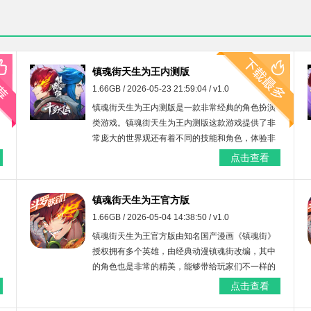
镇魂街天生为王内测版
1.66GB / 2026-05-23 21:59:04 / v1.0
镇魂街天生为王内测版是一款非常经典的角色扮演
类游戏。镇魂街天生为王内测版这款游戏提供了非
常庞大的世界观还有着不同的技能和角色，体验非
常刺激的双体共战玩法，游戏中你将开启无尽的战
点击查看
斗，精美的画风与高清的游戏画质为玩家展现出一
片亡灵世界。
镇魂街天生为王官方版
1.66GB / 2026-05-04 14:38:50 / v1.0
镇魂街天生为王官方版由知名国产漫画《镇魂街》
授权拥有多个英雄，由经典动漫镇魂街改编，其中
的角色也是非常的精美，能够带给玩家们不一样的
感动，感兴趣镇魂街天生为王官方版的朋友们快来
点击查看
下载吧。