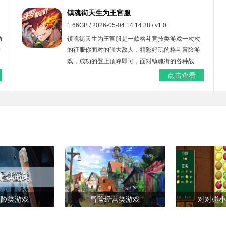
镇魂街天生为王官服
1.66GB / 2026-05-04 14:14:38 / v1.0
动
镇魂街天生为王官服是一款格斗竞技类游戏一次次
设
的征服你面对的强大敌人，精彩好玩的格斗冒险游
戏，成功的登上顶峰即可，面对镇魂街的各种战
斗，感兴趣的玩家快来下载镇魂街天生为王官服试
点击查看
试吧。
探险类游戏
冒险经营类游戏
对对碰小