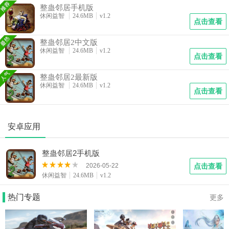
景切换，例如在“微波炉陷阱”关卡中，玩家可拖动鸡蛋至微波
整蛊邻居手机版
炉图标完成布置，操作耗时较键盘鼠标缩短40%。
休闲益智
24.6MB
v1.2
点击查看
动态难度调节：系统根据玩家历史表现自动调整邻居AI反
应速度，新手玩家在首周可享受30%的容错率加成。
整蛊邻居2中文版
社交分享功能：支持一键生成整蛊过程GIF图，并分享至微
休闲益智
24.6MB
v1.2
信、抖音等平台。以2025年6月更新的v1.5.11版本为例，其新
点击查看
增“邻居表情包工坊”，用户可自定义邻居的愤怒、惊讶等表
情，单日生成量超200万次。
整蛊邻居2最新版
中文版
休闲益智
24.6MB
v1.2
点击查看
整蛊邻居中文版通过语言本地化与文化适配，成为中文用
户的首选版本。该版本由腾讯游戏与原厂JoWood Productions
联合开发，核心优化包括：
全中文剧情翻译：覆盖14个关卡的3000余段对话，并加
安卓应用
入“隔壁老王”“广场舞大妈”等本土化角色设定。例如，在“邻居
的生日派对”关卡中，中文版将原版“红酒”替换为“二锅头”，整
整蛊邻居2手机版
蛊效果更贴合国内场景。
方言配音支持：提供普通话、粤语、四川话三种语音包，
2026-05-22
点击查看
休闲益智
24.6MB
v1.2
其中四川话版“你龟儿子”等台词成为玩家热议的梗。
文化彩蛋植入：在“春节特辑”关卡中，玩家可利用鞭炮、
红包等道具设计整蛊方案，该关卡上线首周下载量即突破500
热门专题
更多
万次。
安卓版
整蛊邻居安卓版针对不同硬件配置进行深度调优，其核心