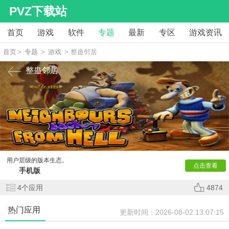
PVZ下载站
首页
游戏
软件
专题
最新
专区
游戏资讯
首页
>
专题
>
游戏
> 整蛊邻居
整蛊邻居
作为一款以恶搞整蛊为核心的经典休闲游戏，《
整蛊邻
居
》凭借其幽默的剧情与丰富的关卡设计，成为全球超5000万
玩家的选择。其版本矩阵以手机版的跨平台适配、中文版的语
言普惠、安卓版的深度优化为核心，覆盖了从核心玩家到泛娱
乐群体的全场景需求。手机版通过移动端轻量化设计实现“随时
随地整蛊”，中文版以本土化翻译降低使用门槛，安卓版则针对
骁龙、天玑等主流芯片进行性能调优，三者共同构建了覆盖全
用户层级的版本生态。
点击查看
手机版
整蛊邻居手机版是专为移动设备打造的轻量化版本，其核
4
个应用
4874
心优势在于“场景适配性”与“操作便捷性”。该版本完整收录了
PC端前两代的14个经典关卡，并对画面进行Q版卡通化重构，
热门应用
角色模型更显诙谐。功能层面，手机版集成三大创新：
更新时间：
2026-08-02 13:07:15
智能触控交互：通过滑动、点击等手势实现道具放置与场