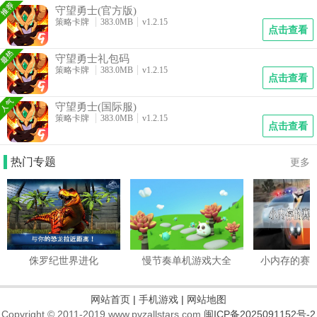
守望勇士(官方版)
策略卡牌
383.0MB
v1.2.15
点击查看
守望勇士礼包码
策略卡牌
383.0MB
v1.2.15
点击查看
守望勇士(国际服)
策略卡牌
383.0MB
v1.2.15
点击查看
热门专题
更多
侏罗纪世界进化
慢节奏单机游戏大全
小内存的赛
网站首页
|
手机游戏
|
网站地图
Copyright © 2011-2019 www.pvzallstars.com.
闽ICP备2025091152号-2