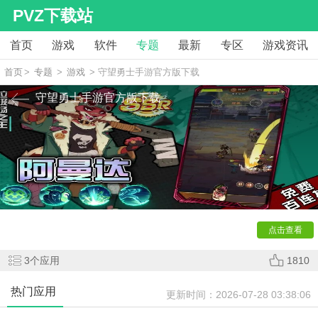
PVZ下载站
首页
游戏
软件
专题
最新
专区
游戏资讯
首页
>
专题
>
游戏
> 守望勇士手游官方版下载
守望勇士手游官方版下载
守望勇士
是一款深受玩家喜爱的策略型卡牌游戏。这款守
望勇士游戏以其精美的画风玩家可以体验多样化的游戏内容，
这款游戏十分的好玩，丰富的副本任务等待您的挑战，玩法相
当有趣。
点击查看
3
个应用
1810
热门应用
更新时间：
2026-07-28 03:38:06