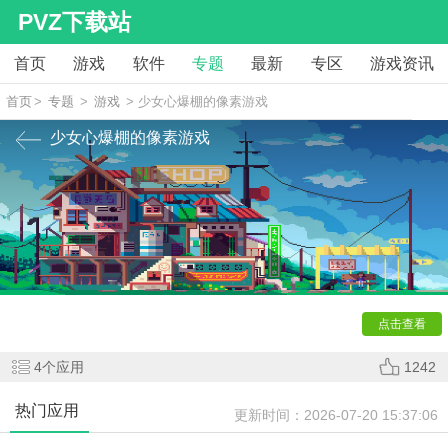
PVZ下载站
首页
游戏
软件
专题
最新
专区
游戏资讯
首页
>
专题
>
游戏
> 少女心爆棚的像素游戏
少女心爆棚的像素游戏
小编今天给大家带来一些少女心爆棚的像素游戏，这些游
戏都是以像素为主，各种可爱的游戏画面将会展现在各位少女
面前，还有更多有趣的游戏内容，喜欢的玩家快来下载体验
吧！
点击查看
4
个应用
1242
热门应用
更新时间：
2026-07-20 15:37:06