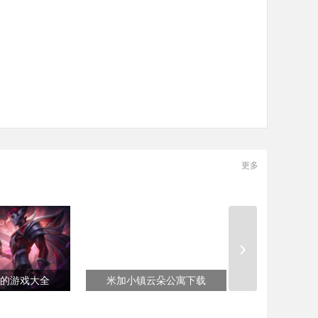
更多
›
的游戏大全
米加小镇云朵公寓下载
比较安静孤独