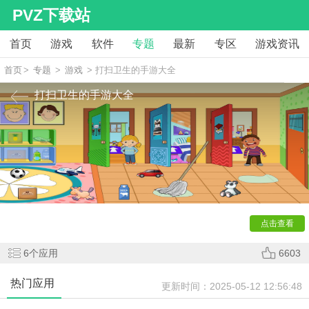
PVZ下载站
首页
游戏
软件
专题
最新
专区
游戏资讯
首页
>
专题
>
游戏
> 打扫卫生的手游大全
打扫卫生的手游大全
【
打扫卫生
的手游】小编今天为大家整合了一些打扫卫生
的手游，在这些游戏种玩家化身为卫生部队的一员，必须在有
限的时间内清理各种杂乱的场景。游戏中充满了有趣的任务和
挑战，包括清扫地板、洗涤玻璃等。通过滑动和点击操作，玩
家可以享受到仿真的清洁体验。
点击查看
6
个应用
6603
热门应用
更新时间：
2025-05-12 12:56:48