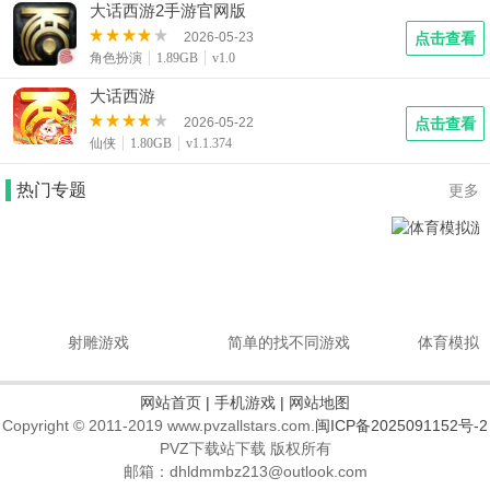
大话西游2手游官网版
2026-05-23
点击查看
角色扮演
1.89GB
v1.0
大话西游
2026-05-22
点击查看
仙侠
1.80GB
v1.1.374
热门专题
更多
射雕游戏
简单的找不同游戏
体育模拟
网站首页
|
手机游戏
|
网站地图
Copyright © 2011-2019 www.pvzallstars.com.
闽ICP备2025091152号-2
PVZ下载站下载 版权所有
邮箱：dhldmmbz213@outlook.com