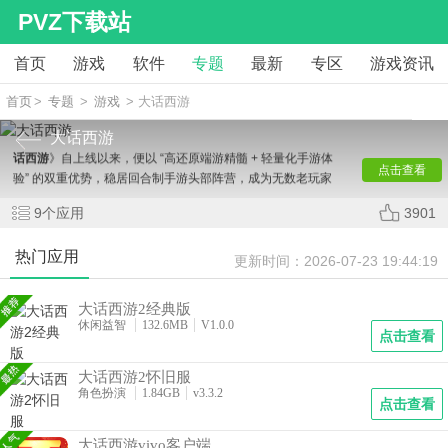
PVZ下载站
首页
游戏
软件
专题
最新
专区
游戏资讯
当长安城门的晨钟再次敲响，当至尊宝与紫霞的经典对白
首页
>
专题
>
游戏
> 大话西游
在耳边回响，一场跨越二十年的西游情义之旅正等待所有江湖
大话西游
侠士回归。作为网易经典 IP 正版改编的 3D 回合制手游，《
大
话西游
》自上线以来，便以 “高还原端游精髓 + 轻量化手游体
点击查看
验” 的双重优势，稳居回合制手游头部阵营，成为无数老玩家
“找回青春记忆”、新玩家 “开启江湖冒险” 的首选之作。在这
9
个应用
3901
里，你既能重温 “钟馗抓鬼”“水陆大会” 等经典玩法，与孙悟
空、唐三藏等神话角色并肩作战，也能在长安街头结交挚友、
热门应用
组建帮派，书写属于自己的西游情义传奇。
更新时间：
2026-07-23 19:44:19
对于大话粉丝而言，“情义感” 与 “还原度” 是衡量游戏的核
心标准，而《大话西游》手游在此方面堪称教科书级 —— 以端
大话西游2经典版
游为蓝本，从场景建模到角色设定，每一处细节都承载着大话
休闲益智
132.6MB
V1.0.0
点击查看
IP 的情怀记忆。
游戏采用 “清新 3.5 头身 Q 版画风”，在保留端游古风古韵
大话西游2怀旧服
精髓的同时，适配手游视觉体验：长安城内，朱红城墙映着夕
角色扮演
1.84GB
v3.3.2
阳余晖，酒肆茶馆飘出袅袅炊烟，街头 NPC 叫卖声此起彼
点击查看
伏；大唐边境，黄沙漫卷中隐约可见骆驼商队，驿站旁的老树
挂着玩家留下的情义签；东海渔村，海浪拍打着礁石，新手指
大话西游vivo客户端