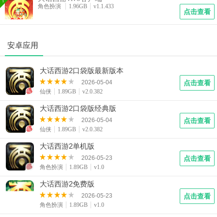
导员 “渔村村长” 的身影依旧慈祥。更令人动容的是动态场景交
角色扮演
1.96GB
v1.1.433
点击查看
互：元宵时节，长安街挂满红灯笼，玩家可参与猜灯谜活动；
中秋之夜，月宫场景解锁，桂花飘落间能与嫦娥 NPC 对话领
取月饼奖励。这些场景不仅是任务的载体，更是承载玩家回忆
的 “情感地标”—— 老玩家回到长安酒肆，仿佛能看到当年与帮
安卓应用
派兄弟拼酒的身影；新玩家在东海渔村出发，开启属于自己的
江湖旅程。
大话西游2口袋版最新版本
2026-05-04
点击查看
仙侠
1.89GB
v2.0.382
大话西游2口袋版经典版
2026-05-04
点击查看
仙侠
1.89GB
v2.0.382
大话西游2单机版
2026-05-23
点击查看
角色扮演
1.89GB
v1.0
大话西游2免费版
2026-05-23
点击查看
角色扮演
1.89GB
v1.0