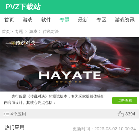
PVZ下载站
首页
游戏
软件
专题
最新
专区
游戏资讯
首页
>
专题
>
游戏
> 传说对决
传说对决
《
传说对决
》（Arena of Valor）是腾讯与Garena联合推
出的5V5公平竞技MOBA手游，以英雄对战、推塔为核心玩
法，凭借精美画面与丰富策略性成为全球热门游戏。其版本矩
阵涵盖先行服、台服与官方正版，分别聚焦新内容测试、本地
化体验与权威内容，构建了从创新玩法到稳定运营的完整生
态。
先行服
先行服是《传说对决》的测试版本，专为玩家提前体验新
点击查看
内容而设计。其核心亮点包括：
新内容抢先体验：玩家可率先体验新英雄（如司空震）、
4
个应用
8394
新皮肤及玩法模式（如飞钩模式）；
福利丰厚：新人上线即送钻石、英雄及皮肤，助力快速成
长；
热门应用
更新时间：
2026-08-02 10:00:34
多模式支持：涵盖1v1、3v3、5v5等经典模式，满足不同