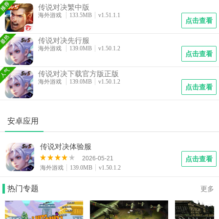
竞技需求；
传说对决繁中版
版本迭代快：定期更新英雄技能、地图细节与平衡性调
海外游戏
133.5MB
v1.51.1.1
整，保持游戏活力；
点击查看
社区互动：玩家可通过论坛反馈BUG与建议，参与游戏优
化。
传说对决先行服
海外游戏
139.0MB
v1.50.1.2
先行服以其前瞻性与互动性，成为核心玩家与内容创作者
点击查看
的首选平台。
台服
传说对决下载官方版正版
台服是专为中国台湾地区玩家打造的版本，以本地化内容
海外游戏
139.0MB
v1.50.1.2
点击查看
与社交体验为核心。其特色包括：
中文界面：全中文支持，包括英雄台词、技能说明与活动
公告；
特色英雄：引入超人、蝙蝠侠等IP联动角色，丰富英雄
安卓应用
池；
丰厚礼包：新手登录即送金币、钻石与限定皮肤；
传说对决体验服
社交优化：内置语音系统，支持组队开黑与战术沟通；
活动丰富：定期推出台湾地区限定活动，如春节主题皮肤
2026-05-21
点击查看
与节日庆典。
海外游戏
139.0MB
v1.50.1.2
台服以其文化融合与社交属性，成为台湾玩家的主流选
择。
热门专题
更多
官方正版
官方正版是《传说对决》的权威版本，覆盖全球玩家，以
稳定运营与公平竞技为核心。其优势包括：