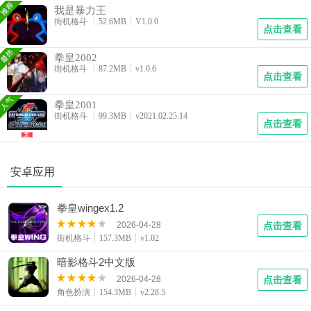
我是暴力王
街机格斗
52.6MB
V1.0.0
点击查看
拳皇2002
街机格斗
87.2MB
v1.0.6
点击查看
拳皇2001
街机格斗
99.3MB
v2021.02.25.14
点击查看
安卓应用
拳皇wingex1.2
2026-04-28
点击查看
街机格斗
157.3MB
v1.02
暗影格斗2中文版
2026-04-28
点击查看
角色扮演
154.3MB
v2.28.5