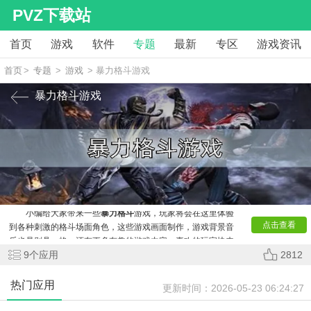
PVZ下载站
首页
游戏
软件
专题
最新
专区
游戏资讯
首页
>
专题
>
游戏
> 暴力格斗游戏
暴力格斗游戏
小编给大家带来一些
暴力格斗
游戏，玩家将会在这里体验
点击查看
到各种刺激的格斗场面角色，这些游戏画面制作，游戏背景音
乐也是别具一格，还有更多有趣的游戏内容，喜欢的玩家快来
这里下载吧！
9
个应用
2812
热门应用
更新时间：
2026-05-23 06:24:27