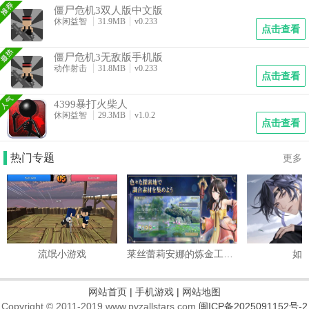
僵尸危机3双人版中文版
休闲益智
31.9MB
v0.233
点击查看
僵尸危机3无敌版手机版
动作射击
31.8MB
v0.233
点击查看
4399暴打火柴人
休闲益智
29.3MB
v1.0.2
点击查看
热门专题
更多
流氓小游戏
莱丝蕾莉安娜的炼金工房国际服
如
网站首页
|
手机游戏
|
网站地图
Copyright © 2011-2019 www.pvzallstars.com.
闽ICP备2025091152号-2