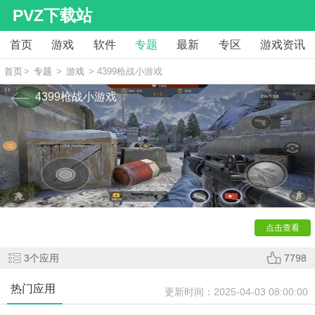
PVZ下载站
首页
游戏
软件
专题
最新
专区
游戏资讯
首页
>
专题
>
游戏
> 4399枪战小游戏
4399枪战小游戏
【
4399枪战小游戏
】小编给你带来的是4399枪战小游
戏，都是出自4399游戏平台，枪战的游戏类型，各种不同画风
的小游戏，类型都是枪战，想玩就来下载吧！
点击查看
3
个应用
7798
热门应用
更新时间：
2025-04-03 08:00:00