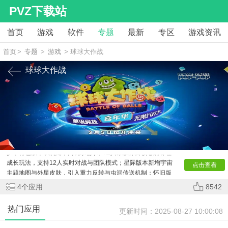
PVZ下载站
首页
游戏
软件
专题
最新
专区
游戏资讯
首页
>
专题
>
游戏
> 球球大作战
球球大作战
《
球球大作战
》作为全球热门的休闲竞技游戏，已衍生出
多个特色版本以满足不同玩家需求。经典原版保留核心的吞噬
成长玩法，支持12人实时对战与团队模式；星际版本新增宇宙
点击查看
主题地图与外星皮肤，引入重力反转与虫洞传送机制；怀旧版
则复刻2016年初始UI与经典音效，唤醒老玩家记忆。针对竞技
4
个应用
8542
玩家推出的职业联赛版提供自定义房间与OB观战系统，而派对
版集合20种迷你游戏如球球赛跑与迷宫生存。海外发行的Ball
热门应用
更新时间：
2025-08-27 10:00:08
Legends版本适配全球服务器，新增文化限定皮肤；极速版则
精简安装包至80MB，保障低配设备流畅运行。所有版本均持