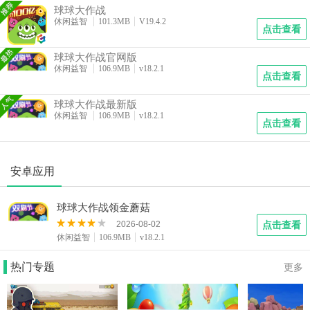
续更新年度盛典活动，如周年庆的限定圣衣与春节神话皮肤。
球球大作战
凭借简单的操作规则与无穷的策略深度，《球球大作战》各版
休闲益智
101.3MB
V19.4.2
点击查看
本始终承载着“大球吃小球”的快乐哲学，成为全民电竞的经典
符号。
球球大作战官网版
休闲益智
106.9MB
v18.2.1
点击查看
球球大作战最新版
休闲益智
106.9MB
v18.2.1
点击查看
安卓应用
球球大作战领金蘑菇
2026-08-02
点击查看
休闲益智
106.9MB
v18.2.1
热门专题
更多