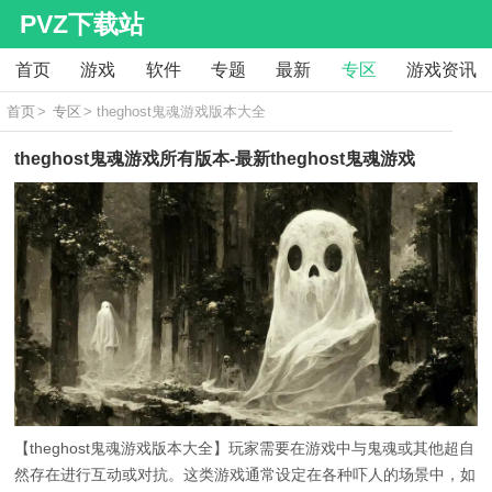
PVZ下载站
首页
游戏
软件
专题
最新
专区
游戏资讯
首页
>
专区
> theghost鬼魂游戏版本大全
theghost鬼魂游戏所有版本-最新theghost鬼魂游戏
【theghost鬼魂游戏版本大全】玩家需要在游戏中与鬼魂或其他超自
然存在进行互动或对抗。这类游戏通常设定在各种吓人的场景中，如