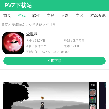
PVZ下载站
首页
游戏
软件
专题
最新
专区
游戏资讯
首页
>
安卓游戏
>
休闲益智
> 尘世界
尘世界
大小：68.7MB
类别：休闲益智
语言：简体中文
版本：V1.0
更新时间：2026-07-28 00:08:00
立即下载