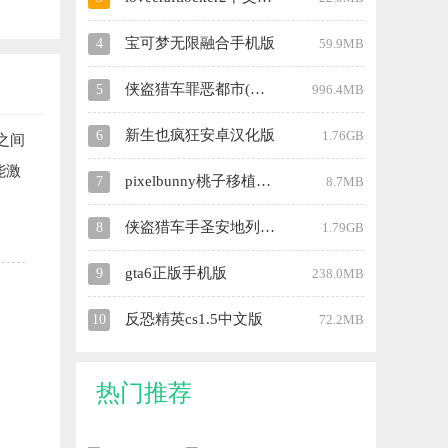
宝可梦无限融合手机版
4
59.9MB
侠盗猎车罪恶都市(内置修改器)中文版
5
996.4MB
新生也疯狂安卓汉化版
6
1.76GB
之间
能激
pixelbunny桃子移植汉化版
7
8.7MB
侠盗猎车手圣安地列斯汉化版(秘籍)
8
1.79GB
gta6正版手机版
9
238.0MB
反恐精英cs1.5中文版
10
72.2MB
热门推荐