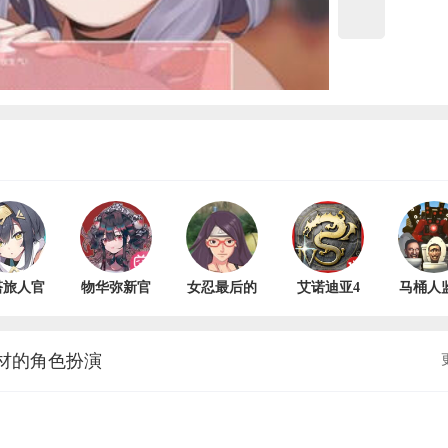
塔旅人官
物华弥新官
女忍最后的
艾诺迪亚4
马桶人
网版
网版 v1.1.0
战争汉化版
最新版
人模拟
1.13.0
v1.4
V1.1.1
版 V1
材的角色扮演