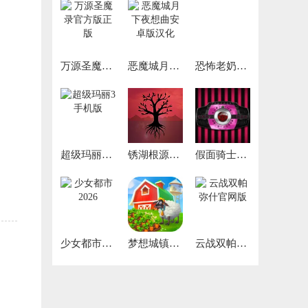
万源圣魔录官方版正版
恶魔城月下夜想曲安卓版汉化
恐怖老奶奶2联机版
超级玛丽3手机版
锈湖根源免费版
假面骑士帝骑模拟器
少女都市2026
梦想城镇官网版
云战双帕弥什官网版