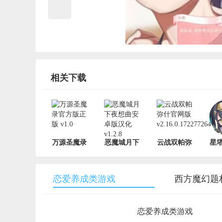
相关下载
万源圣魔录
恶魔城月下
云战双帕弥
星
官方版正版
夜想曲安卓
什官网版
v1.0
版汉化
v2.16.0.1722772645
v
v1.2.8
恋爱养成类游戏
西方魔幻题
游戏
恋爱养成类游戏