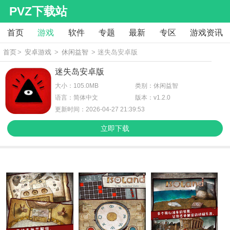
PVZ下载站
首页
游戏
软件
专题
最新
专区
游戏资讯
首页
>
安卓游戏
>
休闲益智
> 迷失岛安卓版
迷失岛安卓版
大小：105.0MB
类别：休闲益智
语言：简体中文
版本：v1.2.0
更新时间：2026-04-27 21:39:53
立即下载