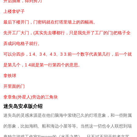
开启抽屉，得到剪刀
上楼拿铲子
最后下楼开门，门密码就在灯塔里墙上的四幅画。
先开工厂大门，(其实先去哪都行，只是我先开了工厂的门)把格子全
弄成闪电格子就行。
可以分四步，1 4、3 4、4 3、3 3.前一个数字代表第几行，后一个就
是第几个，1 4就是第一行第四个的意思。
拿铁球
开里面的门
拿章鱼(外星人)旁边的三角块
迷失岛安卓版介绍
迷失岛的灵感来源是在他们脑海中萦绕已久的灯塔意象，和一些附属
的形象，比如海鸥、船和海边小屋等等。当然这一切也令人联想到瑞
典独立游戏工作室Simogo的《水手之梦》，只不过不同于前者文艺