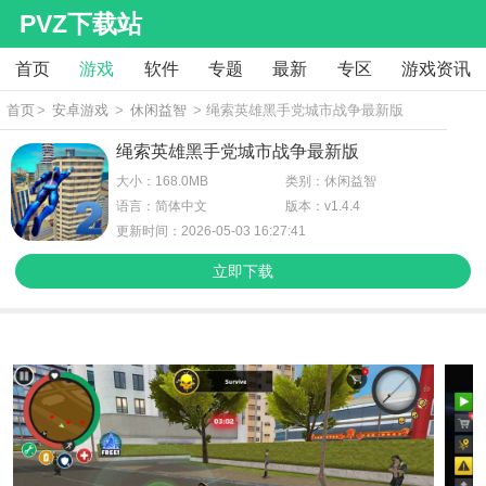
PVZ下载站
首页
游戏
软件
专题
最新
专区
游戏资讯
首页
>
安卓游戏
>
休闲益智
> 绳索英雄黑手党城市战争最新版
绳索英雄黑手党城市战争最新版
大小：168.0MB
类别：休闲益智
语言：简体中文
版本：v1.4.4
更新时间：2026-05-03 16:27:41
立即下载