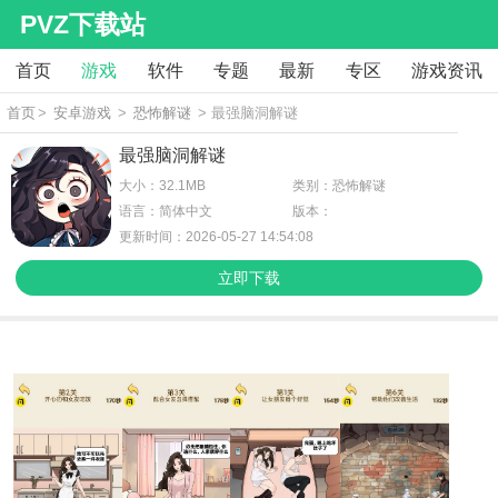
PVZ下载站
首页
游戏
软件
专题
最新
专区
游戏资讯
首页
>
安卓游戏
>
恐怖解谜
> 最强脑洞解谜
最强脑洞解谜
大小：32.1MB
类别：恐怖解谜
语言：简体中文
版本：
更新时间：2026-05-27 14:54:08
立即下载