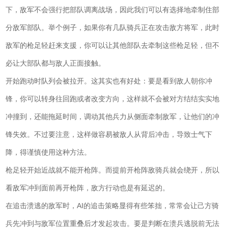
下，敌军不会强行把部队调离战场，因此我们可以有选择地牵制住部
分敌军部队。举个例子，如果你有几队骑兵正在攻击敌方将军，此时
敌军的枪足轻赶来支援，你可以让其他部队去牵制这些枪足轻，但不
必让大部队都与敌人正面接触。
开始跑动时队列会被拉开。这其实也有好处：要是看到敌人朝你冲
锋，你可以转身往回跑或者改变方向，这样就不会被对方结结实实地
冲撞到，还能拖延时间，调动其他兵力从侧面牵制敌军，让他们的冲
锋失效。不过要注意，这样做容易被敌人从背后冲击，导致士气下
降，得谨慎使用这种方法。
枪足轻开始近战就不能开枪阵。而提前开枪阵敌骑兵就会绕开，所以
看敌军冲到面前再开枪阵，敌方行动也是有延迟的。
在追击溃逃的敌军时，AI的追击策略显得有些笨拙，常常会让己方骑
兵先冲到与敌军位置重叠后才发起攻击。要是判断在溃兵逃脱前无法