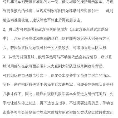
弓兵和将军则安排在城池的另一侧，借助城墙的掩护射击敌军。考虑
到提前预判的难度，当观察到敌军刚开始移动时应暂停射击——此时
射击精准度较低，建议等敌军静止后再发起攻击。
2、将己方弓兵部署在敌方弓兵的侧后方（正后方距离过远难以命
中），注意避开墙体和屋檐的遮挡，这样能有效射杀大部分敌方弓
兵。若因位置限制导致可射击的人数较少，可考虑采用纵队队形。
3、从敌弓背面登城，敌弓虽然可能不动但依然会转身射你，所以登
城时用部队在敌弓面前吸引火力直到大部队登城杀到敌弓背后。
弓兵部队在自动射击模式下，偶尔会出现并非全员参与射击的情况。
另外，若在部队行进途中选择主动攻击敌军，可能会导致部队多走好
几步才停下。因此，建议在观察到敌军基本全部进入射击范围后，先
手动让部队停止前进，再下达攻击指令。不过需要注意的是，手动攻
击指令可能会使躲在竹墙或木盾后方的远程部队尝试绕过障碍物发起