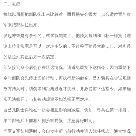
二、近战
接战以后想把部队拖出来比较难，而且损失会很大，点合适位置的敌
军来把部队拉出来。
发起冲锋是有条件的，试试就知道了。把骑兵拉到和目标一样宽（理
论上拉非常宽是可以一次冲多队的，不过鉴于骑兵太脆…）。对步兵
的话拉到其正后方一次搞定。
部队接到命令后会存在延迟情况。请避免重复下达指令，因为重复下
令时部队会先停止当前行动，再执行新的命令。己方骑兵在尝试规避
敌方骑兵时，切勿等到距离过近才变线，务必提前下达指令。如果确
实无法躲开，与其被动规避不如选择正面对冲。
自己几队士兵堆在一起会相互影响而减速。例如，弓兵在第一排射，
第二排枪兵上前相互拥挤容易慢，注意算好时间。
当两支军队相遇时，会自动中断当前行动并进入战斗状态。通常情况