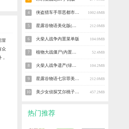
侠盗猎车手罪恶都市中文版
4
1002.6MB
星露谷物语美化版(无限金币)
5
212.0MB
火柴人战争内置菜单版
6
104.0MB
启冒
有众
植物大战僵尸(内置菜单)中文版
7
52.4MB
外，
火柴人战争遗产(绿色钥匙)修改器
8
104.2MB
星露谷物语七宗罪美化版
9
212.0MB
美少女侦探艾尔桃子移植汉化版
10
457.2MB
热门推荐