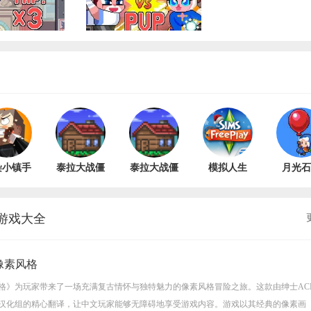
染小镇手
泰拉大战僵
泰拉大战僵
模拟人生
月光石
V1.0.1
尸官方正版
尸手机版
4(绅士mod)
v2.1.
v0.655
v0.655
v2.10.1608
游戏大全
像素风格
风格》为玩家带来了一场充满复古情怀与独特魅力的像素风格冒险之旅。这款由绅士AC
汉化组的精心翻译，让中文玩家能够无障碍地享受游戏内容。游戏以其经典的像素画