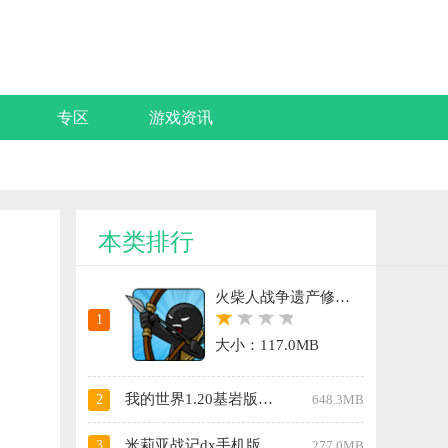
专区
游戏资讯
本类排行
火柴人战争遗产修改器FF版
1
大小：117.0MB
我的世界1.20基岩版手机版
2
648.3MB
米莉亚战记dx手机版
3
277.0MB