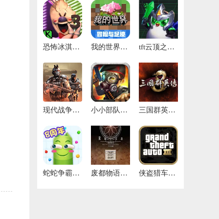
恐怖冰淇淋3中文版
我的世界斗罗大陆
tft云顶之弈美测服
现代战争5手游
小小部队2无敌版
三国群英传8单机版免费
蛇蛇争霸官网版
废都物语手机版
侠盗猎车手3重制版