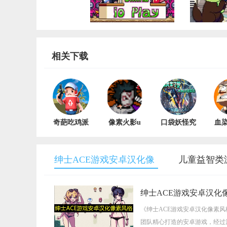
相关下载
奇葩吃鸡派
像素火影u
口袋妖怪究
血
对正版
鼬神 v1.0.0
极绿宝石安
机版 
卓版
v2021.06.26.12
绅士ACE游戏安卓汉化像
儿童益智类
素风格
绅士ACE游戏安卓汉化
《绅士ACE游戏安卓汉化像素
团队精心打造的安卓游戏，经过